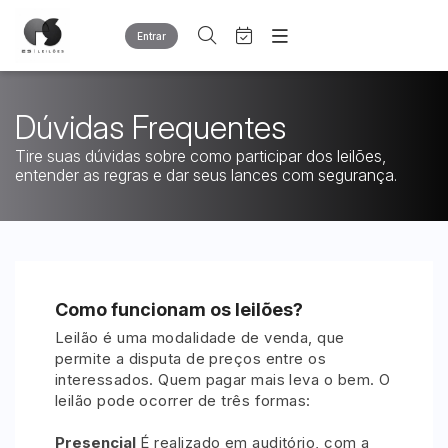
Entrar
Criar conta
Entrar
Site
Dúvidas Frequentes
Busca por palavra-chave
Home
Agenda
Quem Somos
Tire suas dúvidas sobre como participar dos leilões,
Quem Somos
entender as regras e dar seus lances com segurança.
Eventos
Categoria
Subcategoria
Contato
Fale Conosco
Busca por categoria
Estados
Cidade
Diversos
Bens diversos
Como funcionam os leilões?
Outros materiais
Bairro
Comitente
Leilão é uma modalidade de venda, que
Sucatas
permite a disputa de preços entre os
Veículos
interessados. Quem pagar mais leva o bem. O
Carros
Judiciais
Extrajudiciais
leilão pode ocorrer de três formas:
Faixa de valor
Presencial
É realizado em auditório, com a
R$
R$
até