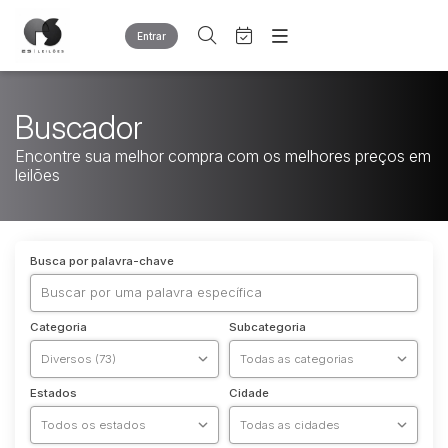
Entrar
Criar conta
Entrar
Site
Buscador
Home
Agenda
Quem Somos
Encontre sua melhor compra com os melhores preços em
Quem Somos
leilões
Eventos
Contato
Fale Conosco
Busca por categoria
Busca por palavra-chave
Diversos
Bens diversos
Outros materiais
Categoria
Subcategoria
Sucatas
Veículos
Carros
Estados
Cidade