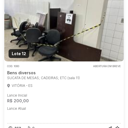
Lote 12
COD.
1000
ABERTURA EM BREVE
Bens diversos
SUCATA DE MESAS; CADEIRAS; ETC (sala 11)
VITÓRIA - ES
Lance Inicial
R$ 200,00
Lance Atual
869
0