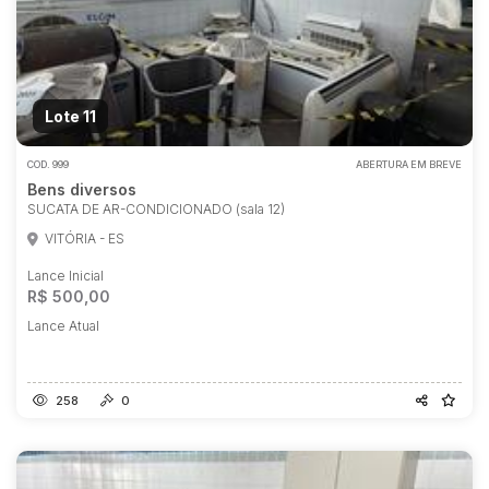
Lote 11
COD.
999
ABERTURA EM BREVE
Bens diversos
SUCATA DE AR-CONDICIONADO (sala 12)
VITÓRIA - ES
Lance Inicial
R$ 500,00
Lance Atual
258
0