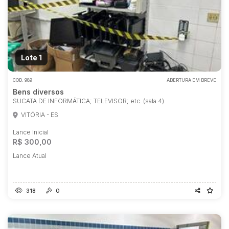
Lote 1
COD.
989
ABERTURA EM BREVE
Bens diversos
SUCATA DE INFORMÁTICA; TELEVISOR; etc. (sala 4)
VITÓRIA - ES
Lance Inicial
R$ 300,00
Lance Atual
318
0