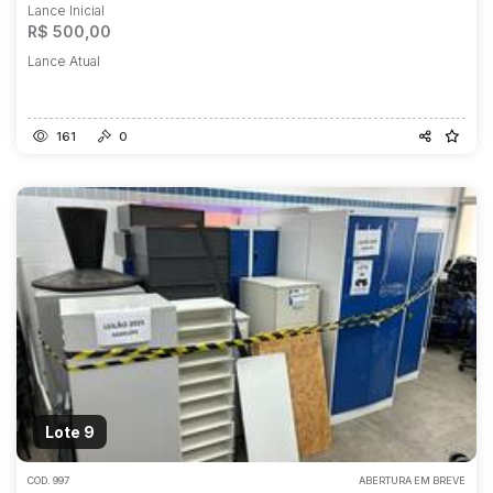
Lance Inicial
R$ 500,00
Lance Atual
161
0
Lote 9
COD.
997
ABERTURA EM BREVE