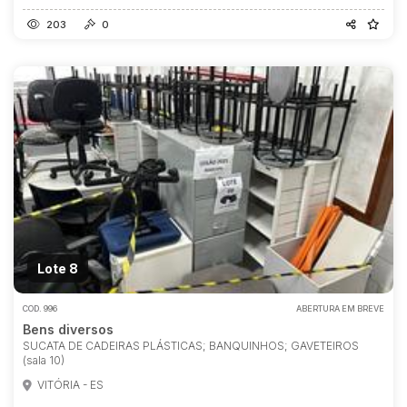
203
0
Lote 8
COD.
996
ABERTURA EM BREVE
Bens diversos
SUCATA DE CADEIRAS PLÁSTICAS; BANQUINHOS; GAVETEIROS
(sala 10)
VITÓRIA - ES