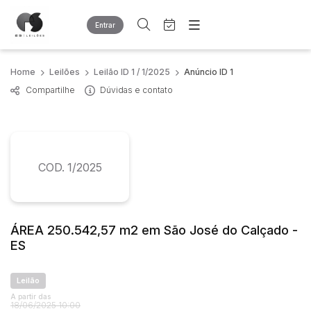
Entrar
Criar conta
Entrar
Site
Home
Leilões
Leilão ID 1 / 1/2025
Anúncio ID 1
Busca por palavra-chave
Home
Compartilhe
Dúvidas e contato
Agenda
Quem Somos
Quem Somos
Eventos
Categoria
Subcategoria
Contato
Fale Conosco
Busca por categoria
COD. 1/2025
Estados
Cidade
Diversos
Bens diversos
Outros materiais
Bairro
Comitente
ÁREA 250.542,57 m2 em São José do Calçado -
Sucatas
ES
Veículos
Carros
Judiciais
Extrajudiciais
Leilão
Faixa de valor
A partir das
18/06/2025 10:00
R$
R$
até