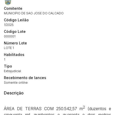
Comitente
MUNICIPIO DE SAO JOSE DO CALCADO
Código Leilão
1/2025
Código Lote
000001
Número Lote
LOTE 1
Habilitados
1
Tipo
Habilite-se para efetuar lances ou
Extrajudicial
Histórico de Propostas
propostas
Envie sua Proposta
Recebimento de lances
Somente online
(Art. 895, CPC)
Data
Usuário
Valor
Descrição
14/04/2025 18:43:11
TIAGOFELIPE
R$ 1,00
Clique aqui para fazer login
14/04/2025 18:43:11
TIAGOFELIPE
R$ 1,00
2
ÁREA DE TERRAS COM 250.542,57 m
(duzentos e
14/04/2025 18:43:11
TIAGOFELIPE
R$ 1,00
cinquenta mil, quinhentos e quarenta e dois metros