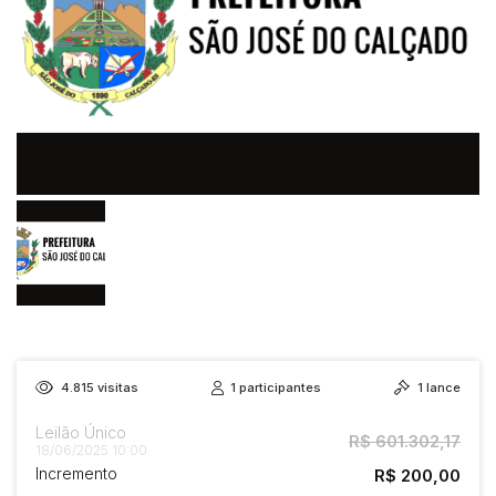
4.815
visitas
1
participantes
1
lance
Leilão Único
R$ 601.302,17
18/06/2025 10:00
Incremento
R$ 200,00